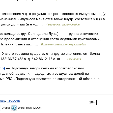
олкновения ч ц, в результате к рого меняются импульсы ч ц (у
с изменением импульсов меняются также внутр. состояния ч ц (к в
бразуются др. ч цы (н е у… …
Физическая энциклопедия
товое кольцо вокруг Солнца или Луны) группа оптических
вие преломления и отражения света ледяными кристаллами,
. Явления Г. весьма… …
Большая советская энциклопедия
 У этого термина существуют и другие значения, см. Волна
 132°36′57.48″ в. д. / 42.861211° с. ш …
Википедия
ор)
— Подсолнух загоризонтный коротковолновый
н для обнаружения надводных и воздушных целей на
тью РЛС «Подсолнух» является её загоризонтный обзор она
ique
,
RÉCLAME
18+
Drupal,
WordPress, MODx.