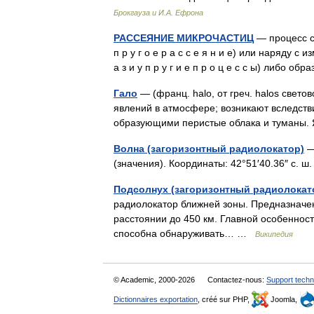
Брокгауза и И.А. Ефрона
РАССЕЯНИЕ МИКРОЧАСТИЦ
— процесс ст
п р у г о е р а с с е я н и е) или наряду 
а з и у п р у г и е п р о ц е с с ы) либо о
Гало
— (франц. halo, от греч. halos све
явлений в атмосфере; возникают вследст
образующими перистые облака и туманы
Волна (загоризонтный радиолокатор)
—
(значения). Координаты: 42°51′40.36″ с. ш.
Подсолнух (загоризонтный радиолокат
радиолокатор ближней зоны. Предназначе
расстоянии до 450 км. Главной особеннос
способна обнаруживать… …
Википедия
© Academic, 2000-2026
Contactez-nous:
Support techn
Dictionnaires exportation
, créé sur PHP,
Joomla,