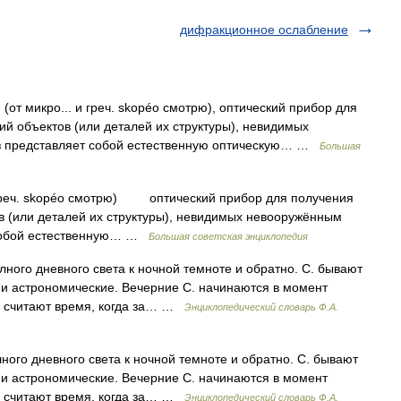
дифракционное ослабление
от микро... и греч. skopéo смотрю), оптический прибор для
й объектов (или деталей их структуры), невидимых
аз представляет собой естественную оптическую… …
Большая
и греч. skopéo смотрю) оптический прибор для получения
в (или деталей их структуры), невидимых невооружённым
т собой естественную… …
Большая советская энциклопедия
лного дневного света к ночной темноте и обратно. С. бывают
е и астрономические. Вечерние С. начинаются в момент
С. считают время, когда за… …
Энциклопедический словарь Ф.А.
ного дневного света к ночной темноте и обратно. С. бывают
е и астрономические. Вечерние С. начинаются в момент
С. считают время, когда за… …
Энциклопедический словарь Ф.А.