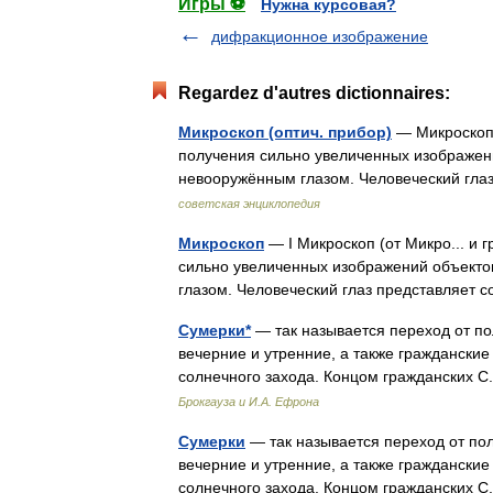
Игры ⚽
Нужна курсовая?
дифракционное изображение
Regardez d'autres dictionnaires:
Микроскоп (оптич. прибор)
— Микроскоп (
получения сильно увеличенных изображени
невооружённым глазом. Человеческий гл
советская энциклопедия
Микроскоп
— I Микроскоп (от Микро... 
сильно увеличенных изображений объекто
глазом. Человеческий глаз представляе
Сумерки*
— так называется переход от по
вечерние и утренние, а также граждански
солнечного захода. Концом гражданских 
Брокгауза и И.А. Ефрона
Сумерки
— так называется переход от пол
вечерние и утренние, а также граждански
солнечного захода. Концом гражданских 