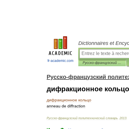
Dictionnaires et Ency
fr-academic.com
Русско-французский политехнический словарь
Русско-французский полите
дифракционное кольц
дифракционное
кольцо
anneau
de
diffraction
Русско
-
французский
политехнический
словарь
.
2013
.