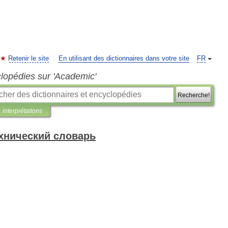
Retenir le site
En utilisant des dictionnaires dans votre site
FR
clopédies sur 'Academic'
Recherche!
interprétations
хнический словарь
о